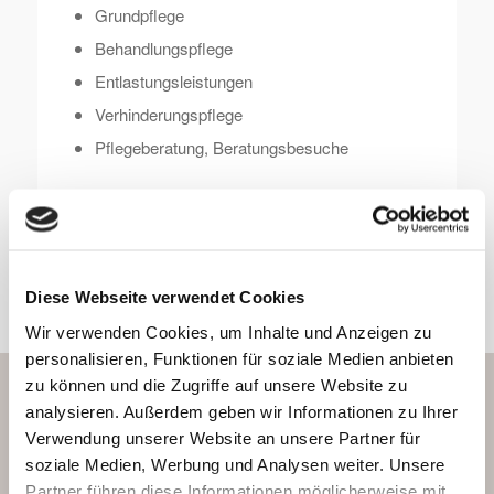
Grundpflege
Behandlungspflege
Entlastungsleistungen
Verhinderungspflege
Pflegeberatung, Beratungsbesuche
mehr Informationen
Diese Webseite verwendet Cookies
Wir verwenden Cookies, um Inhalte und Anzeigen zu
Gemeinsam geht’s besser.
personalisieren, Funktionen für soziale Medien anbieten
zu können und die Zugriffe auf unsere Website zu
Das Christliche Sozialwerk Raubling ist ein
analysieren. Außerdem geben wir Informationen zu Ihrer
eingetragener, gemeinnütziger Verein von
Verwendung unserer Website an unsere Partner für
BürgerInnen der Gemeinde Raubling
. Unser
soziale Medien, Werbung und Analysen weiter. Unsere
Verein ist assoziiertes Mitglied im
Partner führen diese Informationen möglicherweise mit