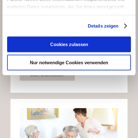
Caritasverband der Erzdiözese München und
weiteren Daten zusammen, die Sie ihnen bereitgestellt
Freising.
haben oder die sie im Rahmen Ihrer Nutzung der Dienste
gesammelt haben.
Mit Ihrer Mitgliedschaft unterstützen Sie
Details zeigen
sorgfältige Pflege und gute Betreuung.
Unser
gemeinsames Anliegen ist es, dass
Cookies zulassen
Gemeindebürger auch im Alter und bei Krankheit
so lange wie möglich in ihrem Zuhause leben
können.
Nur notwendige Cookies verwenden
Jetzt unterstützen!